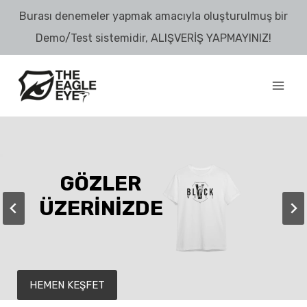
Skip
Burası denemeler yapmak amacıyla oluşturulmuş bir
to
Demo/Test sistemidir, ALIŞVERİŞ YAPMAYINIZ!
content
GÖZLER
ÜZERİNİZDE
HEMEN KEŞFET