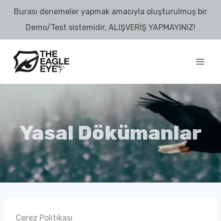
Skip
Burası denemeler yapmak amacıyla oluşturulmuş bir
to
Demo/Test sistemidir, ALIŞVERİŞ YAPMAYINIZ!
content
Yasal Dökümanlar
Çerez Politikası