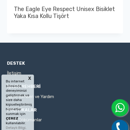
The Eagle Eye Respect Unisex Bisiklet
Yaka Kısa Kollu Tişört
DESTEK
İletişim
X
Bu internet
sitesinde,
İŞLEM REHBERİ
deneyiminizi
geliştirmek ve
İşlem Rehberi ve Yardım
size daha
kişiselleştirilmiş
hizmetler
POLİTİKALAR
sunmak için
ÇEREZ
Yasal Dökümanlar
kullanılabilir.
Detaylı Bilgi,