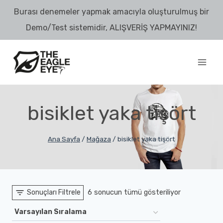
Skip
Burası denemeler yapmak amacıyla oluşturulmuş bir
to
Demo/Test sistemidir, ALIŞVERİŞ YAPMAYINIZ!
content
bisiklet yaka tişört
Ana Sayfa
/
Mağaza
/
bisiklet yaka tişört
Sonuçları Filtrele
6 sonucun tümü gösteriliyor