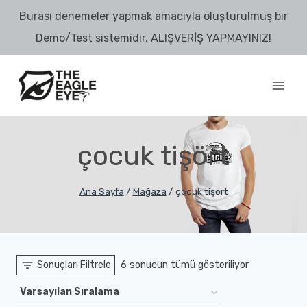
Skip
Burası denemeler yapmak amacıyla oluşturulmuş bir
to
Demo/Test sistemidir, ALIŞVERİŞ YAPMAYINIZ!
content
çocuk tişört
Ana Sayfa
/
Mağaza
/
çocuk tişört
Sonuçları Filtrele
6 sonucun tümü gösteriliyor