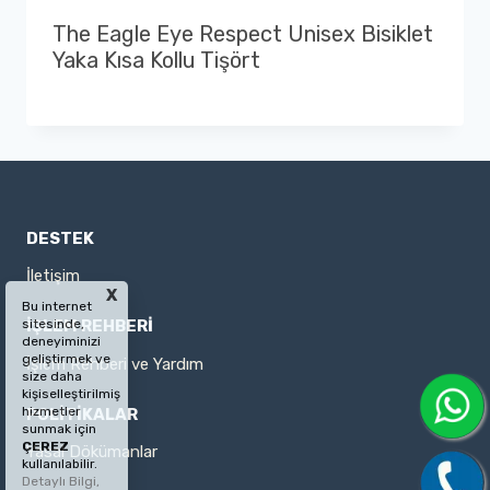
The Eagle Eye Respect Unisex Bisiklet
Yaka Kısa Kollu Tişört
DESTEK
İletişim
X
Bu internet
sitesinde,
İŞLEM REHBERİ
deneyiminizi
geliştirmek ve
İşlem Rehberi ve Yardım
size daha
kişiselleştirilmiş
hizmetler
POLİTİKALAR
sunmak için
ÇEREZ
Yasal Dökümanlar
kullanılabilir.
Detaylı Bilgi,